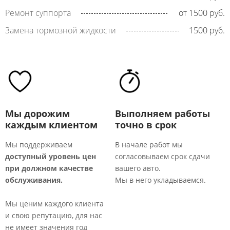
Ремонт суппорта
от 1500 руб.
Замена тормозной жидкости
1500 руб.
Мы дорожим
Выполняем работы
каждым клиентом
точно в срок
Мы поддерживаем
В начале работ мы
доступный уровень цен
согласовываем срок сдачи
М
при должном качестве
вашего авто.
т
обслуживания.
Мы в него укладываемся.
р
о
Мы ценим каждого клиента
к
и свою репутацию, для нас
п
не имеет значения год