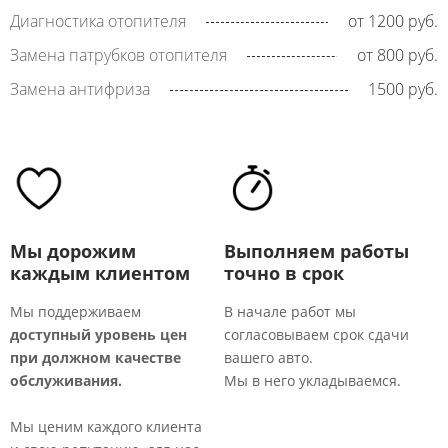
Диагностика отопителя
от 1200 руб.
Замена патрубков отопителя
от 800 руб.
Замена антифриза
1500 руб.
Мы дорожим
Выполняем работы
каждым клиентом
точно в срок
Мы поддерживаем
В начале работ мы
доступный уровень цен
согласовываем срок сдачи
М
при должном качестве
вашего авто.
т
обслуживания.
Мы в него укладываемся.
р
о
Мы ценим каждого клиента
к