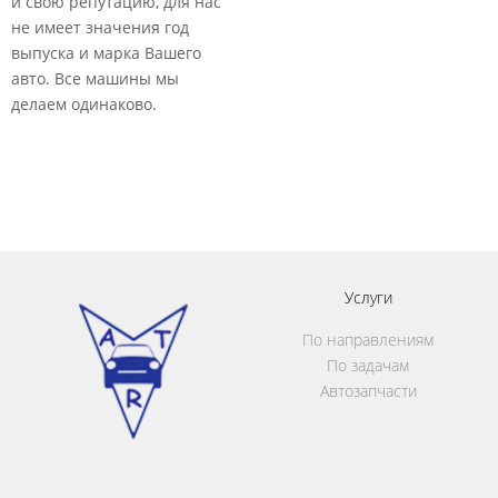
и свою репутацию, для нас
п
не имеет значения год
выпуска и марка Вашего
авто. Все машины мы
делаем одинаково.​
Услуги
По направлениям
По задачам
Автозапчасти