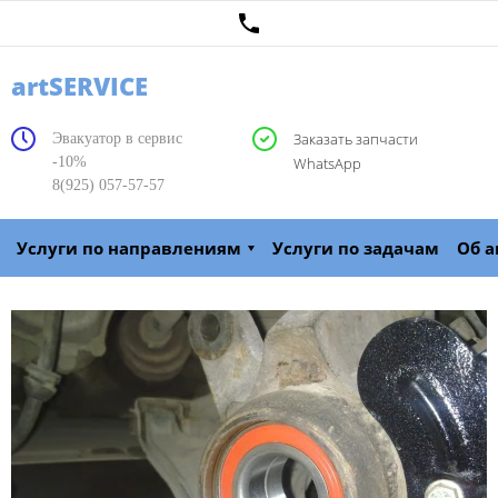
artSERVICE
Заказать запчасти
Эвакуатор в сервис
-10%
WhatsApp
8(925) 057-57-57
Услуги по направлениям
Услуги по задачам
Об а