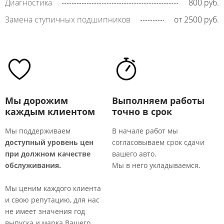
Диагностика
800 руб.
Замена ступичных подшипников
от 2500 руб.
Мы дорожим
Выполняем работы
каждым клиентом
точно в срок
Мы поддерживаем
В начале работ мы
доступный уровень цен
согласовываем срок сдачи
М
при должном качестве
вашего авто.
т
обслуживания.
Мы в него укладываемся.
р
о
Мы ценим каждого клиента
к
и свою репутацию, для нас
п
не имеет значения год
выпуска и марка Вашего