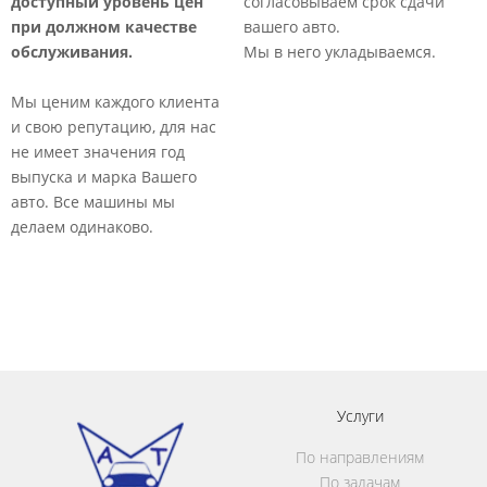
доступный уровень цен
согласовываем срок сдачи
М
при должном качестве
вашего авто.
т
обслуживания.
Мы в него укладываемся.
р
о
Мы ценим каждого клиента
к
и свою репутацию, для нас
п
не имеет значения год
выпуска и марка Вашего
авто. Все машины мы
делаем одинаково.​
Услуги
По направлениям
По задачам