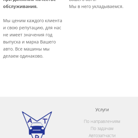
т
обслуживания.
Мы в него укладываемся.
р
о
Мы ценим каждого клиента
к
и свою репутацию, для нас
п
не имеет значения год
выпуска и марка Вашего
авто. Все машины мы
делаем одинаково.​
Услуги
По направлениям
По задачам
Автозапчасти