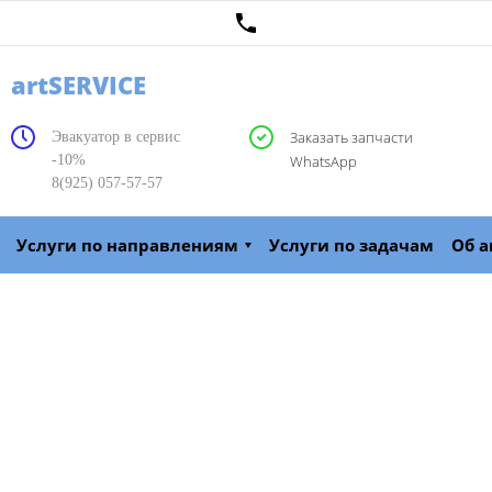
artSERVICE
Заказать запчасти
Эвакуатор в сервис
-10%
WhatsApp
8(925) 057-57-57
Услуги по направлениям
Услуги по задачам
Об а